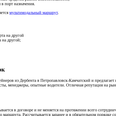
 в порт назначения.
яется
мультимодальный маршрут
.
 на другой;
ок
йнеров из Дербента в Петропавловск-Камчатский и предлагает
сты, менеджеры, опытные водители. Отличная репутация на рын
вается в договоре и не меняется на протяжении всего сотруднич
 маршрута. Рассчитывается заранее и в обязательном порядке со