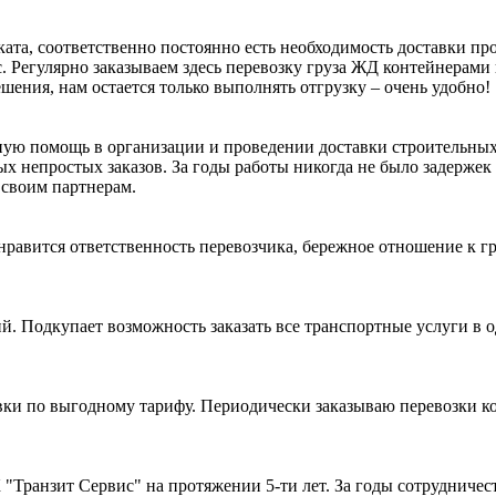
ата, соответственно постоянно есть необходимость доставки пр
ис. Регулярно заказываем здесь перевозку груза ЖД контейнерам
ния, нам остается только выполнять отгрузку – очень удобно!
ную помощь в организации и проведении доставки строительных
х непростых заказов. За годы работы никогда не было задержек 
 своим партнерам.
авится ответственность перевозчика, бережное отношение к грузу
й. Подкупает возможность заказать все транспортные услуги в 
вки по выгодному тарифу. Периодически заказываю перевозки к
Транзит Сервис" на протяжении 5-ти лет. За годы сотрудничест