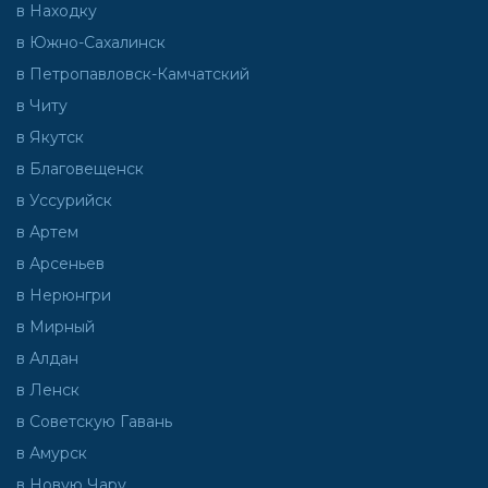
в Находку
в Южно-Сахалинск
в Петропавловск-Камчатский
в Читу
в Якутск
в Благовещенск
в Уссурийск
в Артем
в Арсеньев
в Нерюнгри
в Мирный
в Алдан
в Ленск
в Советскую Гавань
в Амурск
в Новую Чару