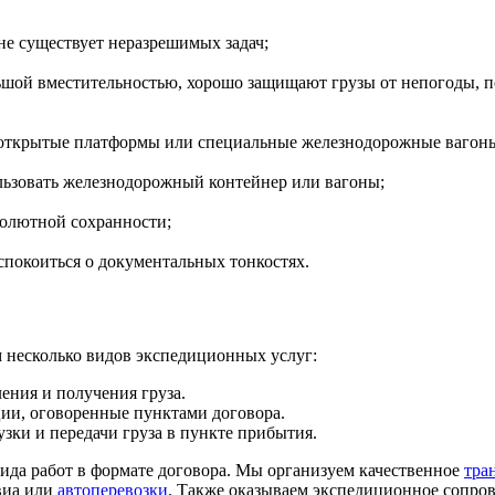
не существует неразрешимых задач;
шой вместительностью, хорошо защищают грузы от непогоды, п
 открытые платформы или специальные железнодорожные вагон
ьзовать железнодорожный контейнер или вагоны;
бсолютной сохранности;
спокоиться о документальных тонкостях.
 несколько видов экспедиционных услуг:
ения и получения груза.
ции, оговоренные пунктами договора.
зки и передачи груза в пункте прибытия.
ида работ в формате договора. Мы организуем качественное
тра
авиа или
автоперевозки
. Также оказываем экспедиционное сопро