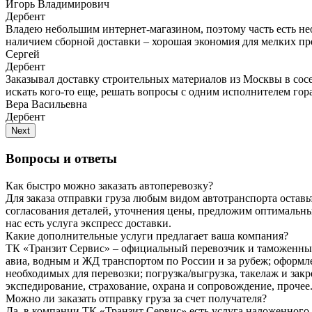
Игорь Владимирович
Дербент
Владею небольшим интернет-магазином, поэтому часть есть не
наличием сборной доставки – хорошая экономия для мелких п
Сергей
Дербент
Заказывал доставку строительных материалов из Москвы в сос
искать кого-то еще, решать вопросы с одним исполнителем гора
Вера Васильевна
Дербент
Next
Вопросы и ответы
Как быстро можно заказать автоперевозку?
Для заказа отправки груза любым видом автотранспорта оставьт
согласования деталей, уточнения цены, предложим оптимальны
нас есть услуга экспресс доставки.
Какие дополнительные услуги предлагает ваша компания?
ТК «Транзит Сервис» – официальный перевозчик и таможенный 
авиа, водным и ЖД транспортом по России и за рубеж; оформл
необходимых для перевозки; погрузка/выгрузка, такелаж и зак
экспедирование, страхование, охрана и сопровождение, прочее
Можно ли заказать отправку груза за счет получателя?
Да, в компании ТК «Транзит Сервис» есть услуга наложенного п