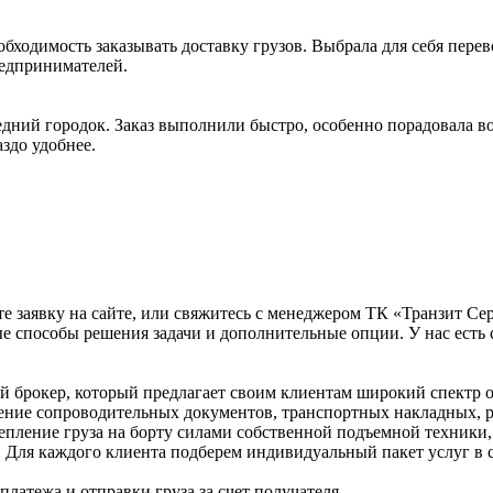
обходимость заказывать доставку грузов. Выбрала для себя пер
редпринимателей.
едний городок. Заказ выполнили быстро, особенно порадовала в
здо удобнее.
е заявку на сайте, или свяжитесь с менеджером ТК «Транзит Сер
е способы решения задачи и дополнительные опции. У нас есть 
брокер, который предлагает своим клиентам широкий спектр ос
ение сопроводительных документов, транспортных накладных, р
репление груза на борту силами собственной подъемной техники,
. Для каждого клиента подберем индивидуальный пакет услуг в 
латежа и отправки груза за счет получателя.