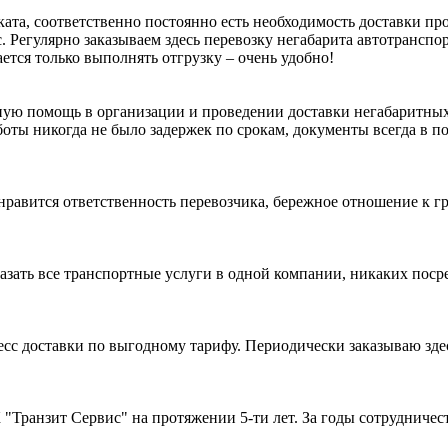
ата, соответственно постоянно есть необходимость доставки пр
ис. Регулярно заказываем здесь перевозку негабарита автотран
тся только выполнять отгрузку – очень удобно!
нную помощь в организации и проведении доставки негабаритны
боты никогда не было задержек по срокам, документы всегда в 
авится ответственность перевозчика, бережное отношение к грузу
азать все транспортные услуги в одной компании, никаких посре
с доставки по выгодному тарифу. Периодически заказываю здесь
Транзит Сервис" на протяжении 5-ти лет. За годы сотрудничест